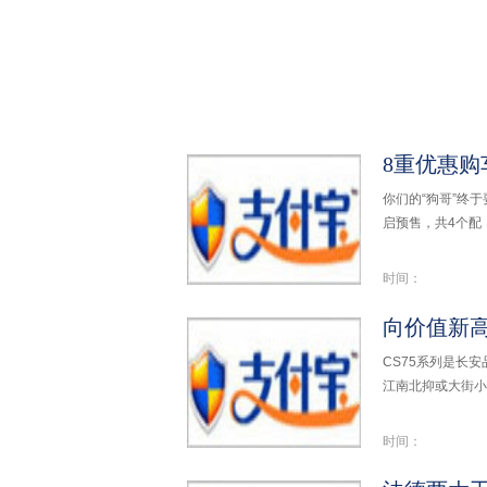
8重优惠购
你们的“狗哥”终
启预售，共4个配
时间：
CS75系列是长
江南北抑或大街小
时间：