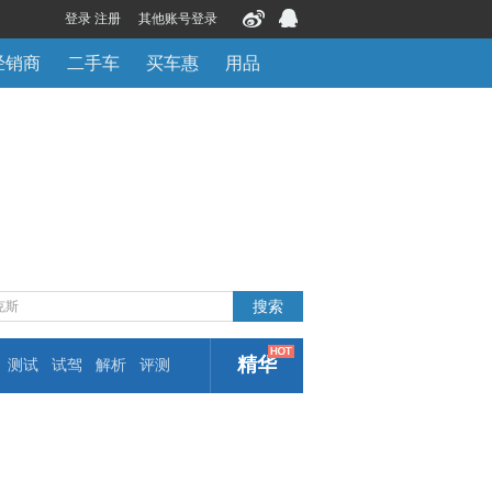
登录 注册
其他账号登录
经销商
二手车
买车惠
用品
精华
测试
试驾
解析
评测