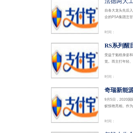
法德两大工
自各大龙头先后入
企的PSA集团怎
时间：
RS系列
受益于魁梧身姿和
觉。而主打年轻、
时间：
奇瑞新能源
9月5日，202
蚁惊艳亮相。作为
时间：