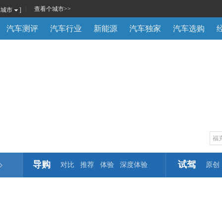
|
查看
个城市
>>
换城市
]
汽车测评
汽车行业
新能源
汽车独家
汽车选购
导购
试驾
对比
推荐
体验
深度体验
原创