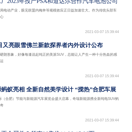
厂2023年投产PSA和道达尔合作汽车电池公司
局电动产业，眼见联盟内梅奔等规模效应正日益加速壮大。作为传统头部车
甘心
2021-03-07 15:39:44
醒目又亮眼雪佛兰新款探界者内外设计公布
硬朗形象，好像每逢说起纯正的美派SUV，总能让人产生一种十分热血的感
运
2021-03-07 15:39:44
蚂蚁亮相 全新自然美学设计 “搅热”合肥车展
0国际（合肥）节能与新能源汽车展览会盛大启幕，奇瑞新能源携全新纯电SUV蚂
奇
2021-03-07 15:39:44