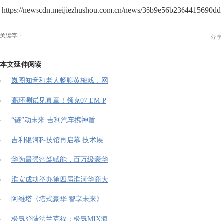
https://newscdn.meijiezhushou.com.cn/news/36b9e56b2364415690d
关键字：
分
本文延伸阅读
岚图知音和老人畅聊黄梅戏，网
高环测试见真章！领克07 EM-P
“链”动未来 吉利汽车携神盾
吉利银河科技馆再启幕 技术展
华为最强智驾赋能，百万级豪华
淮安成功举办第四届淮河华商大
阿维塔《塔式豪华 智享未来》
极氪登陆法兰克福：极氪MIX海