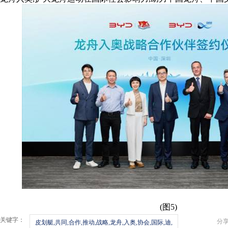
(图5)
关键字：
分
皮划艇,共同,合作,推动,战略,龙舟,入奥,协会,国际,迪,